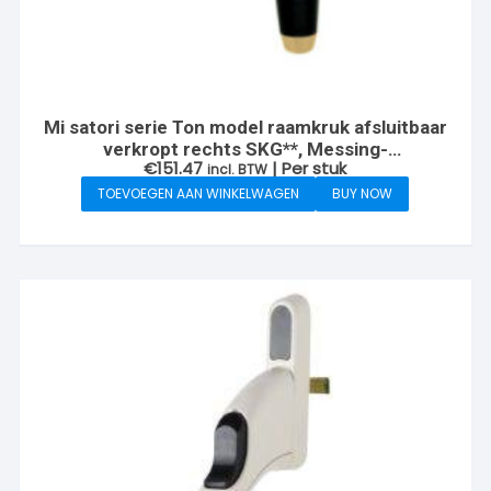
Mi satori serie Ton model raamkruk afsluitbaar
verkropt rechts SKG**, Messing-
€
151.47
| Per stuk
ongelakt/ebben
incl. BTW
TOEVOEGEN AAN WINKELWAGEN
BUY NOW