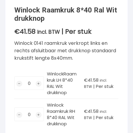
Winlock Raamkruk 8*40 Ral Wit
drukknop
€
41.58
| Per stuk
incl. BTW
Winlock 0141 raamkruk verkropt links en
rechts afsluitbaar met drukknop standaard
krukstift lengte 8x40mm.
WinlockRaam
WinlockRaamkruk
kruk LH 8*40
€
41.58
incl.
RAL Wit
| Per stuk
LH
BTW
drukknop
8*40
RAL
Winlock
Wit
Winlock
Raamkruk RH
€
41.58
incl.
drukknop
8*40 RAL Wit
| Per stuk
Raamkruk
BTW
aantal
drukknop
RH
8*40