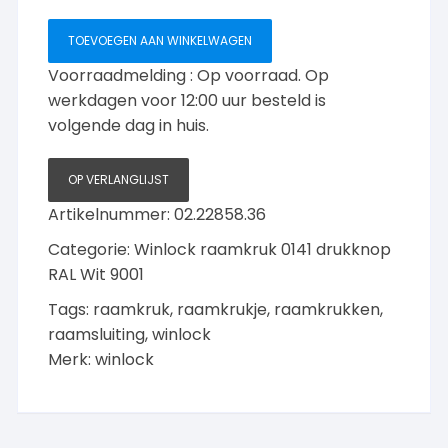
RAL
TOEVOEGEN AAN WINKELWAGEN
Wit
drukknop
Voorraadmelding : Op voorraad. Op
aantal
werkdagen voor 12:00 uur besteld is
volgende dag in huis.
OP VERLANGLIJST
Artikelnummer:
02.22858.36
Categorie:
Winlock raamkruk 0141 drukknop
RAL Wit 9001
Tags:
raamkruk
,
raamkrukje
,
raamkrukken
,
raamsluiting
,
winlock
Merk:
winlock