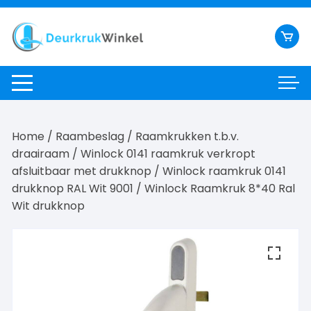
Ga
naar
inhoud
Home
/
Raambeslag
/
Raamkrukken t.b.v.
draairaam
/
Winlock 0141 raamkruk verkropt
afsluitbaar met drukknop
/
Winlock raamkruk 0141
drukknop RAL Wit 9001
/ Winlock Raamkruk 8*40 Ral
Wit drukknop