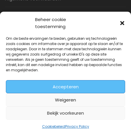
Privacy Policy
Beheer cookie
toestemming
Contact
Om de beste ervaringen te bieden, gebruiken wij technologieën
zoals cookies om informatie over je apparaat op te slaan en/of te
raadplegen. Door in te stemmen met deze technologieën kunnen
Uitverkoop
wij gegevens zoals surfgedrag of unieke ID's op deze site
verwerken. Als je geen toestemming geeft of uw toestemming
intrekt, kan dit een nadelige invloed hebben op bepaalde functies
JNF Deurklink gebogen 16mm
en mogelijkheden.
Oorspronkelijke
Huidige
| Per paar
€
31.73
€
14.99
incl. BTW
prijs
prijs
Accepteren
was:
is:
€31.73.
€14.99.
Weigeren
Bekijk voorkeuren
Deurkrukwinkel.nl is onderdeel van
DeurbeslagGigant
Cookiebeleid
Privacy Policy